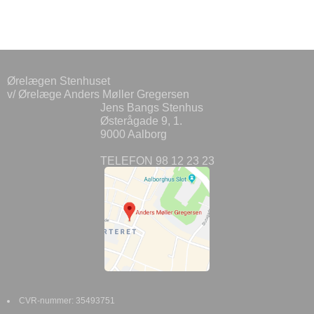
Ørelægen Stenhuset
v/ Ørelæge Anders Møller Gregersen
Jens Bangs Stenhus
Østerågade 9, 1.
9000 Aalborg
TELEFON 98 12 23 23
CVR-nummer
:
35493751